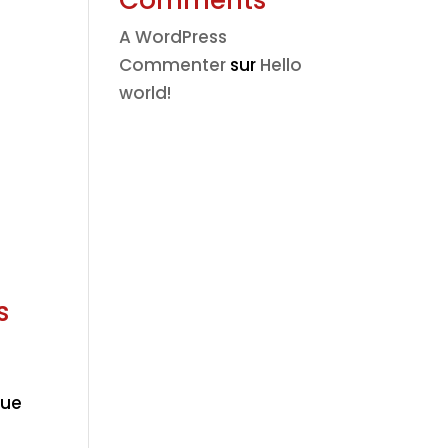
Comments
s
A WordPress
Commenter
sur
Hello
world!
s
s
ue